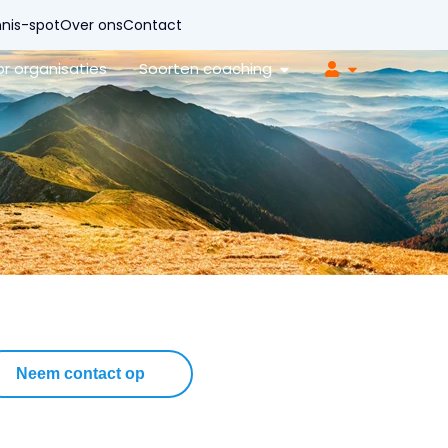
nis-spot
Over ons
Contact
r organisaties
Soorten coaching
Neem contact op