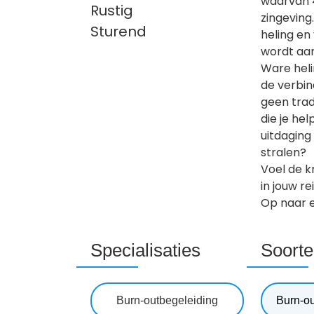
waarvan 4
Rustig
zingeving
Sturend
heling en
wordt aa
Ware heli
de verbind
geen trad
die je hel
uitdaging
stralen?
Voel de k
in jouw r
Op naar e
Specialisaties
Soorte
Burn-outbegeleiding
Burn-o