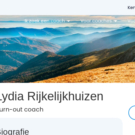
Ken
Ik zoek een coach
Voor coaches
Voo
Lydia Rijkelijkhuizen
urn-out coach
iografie