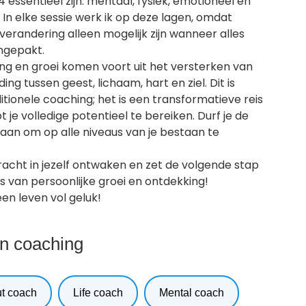
 essentieel zijn: mentaal, fysiek, emotioneel en
. In elke sessie werk ik op deze lagen, omdat
 verandering alleen mogelijk zijn wanneer alles
ngepakt.
ng en groei komen voort uit het versterken van
ing tussen geest, lichaam, hart en ziel. Dit is
itionele coaching; het is een transformatieve reis
pt je volledige potentieel te bereiken. Durf je de
 aan om op alle niveaus van je bestaan te
racht in jezelf ontwaken en zet de volgende stap
eis van persoonlijke groei en ontdekking!
en leven vol geluk!
n coaching
ut coach
Life coach
Mental coach