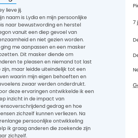
Pi
y lieve jij.
ijn naam is Lydia en mijn persoonlijke
7 
eis naar bewustwording en herstel
egon vanuit een diep gevoel van
enzaamheid en niet gezien worden.
D
k ging me aanpassen en een masker
pzetten. Dit masker diende om
D
nderen te pleasen en niemand tot last
 zijn, maar leidde uiteindelijk tot een
N
even waarin mijn eigen behoeften en
evoelens zwaar werden onderdrukt.
G
oor deze ervaringen ontwikkelde ik een
iep inzicht in de impact van
rensoverschrijdend gedrag en hoe
ensen zichzelf kunnen verliezen. Na
arenlange persoonlijke ontwikkeling
elp ik graag anderen die zoekende zijn
ar zichzelf.