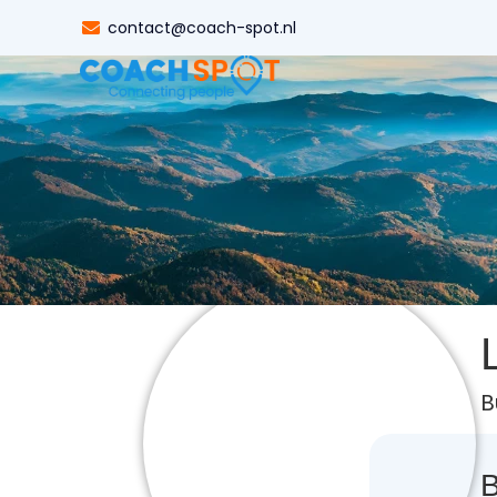
contact@coach-spot.nl
B
B