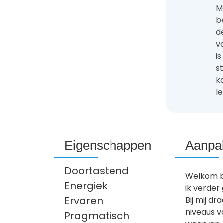
M
b
d
v
i
s
k
le
Eigenschappen
Aanpak
Doortastend
Welkom bi
Energiek
ik verder
Ervaren
Bij mij dr
niveaus v
Pragmatisch