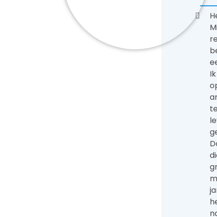
He
M
r
b
e
I
o
a
te
l
g
D
d
g
m
j
h
na