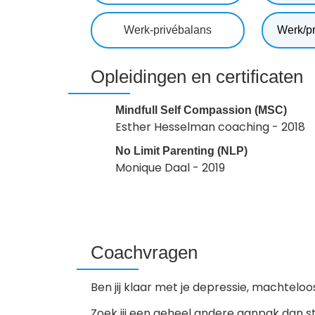
Werk-privébalans
Werk/pr
Opleidingen en certificaten
Mindfull Self Compassion (MSC)
Esther Hesselman coaching - 2018
No Limit Parenting (NLP)
Monique Daal - 2019
Coachvragen
Ben jij klaar met je depressie, machtelo
Zoek jij een geheel andere aanpak dan 