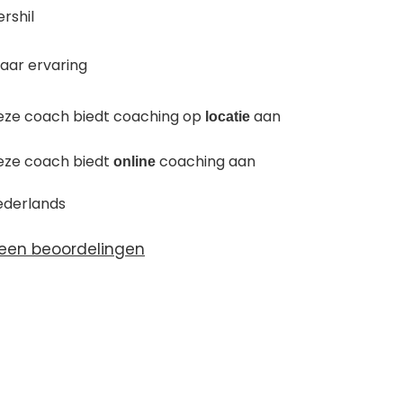
ershil
jaar ervaring
eze coach biedt coaching op
aan
locatie
eze coach biedt
coaching aan
online
ederlands
een beoordelingen