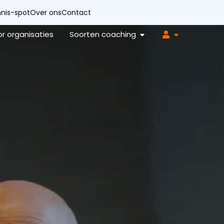
nis-spot
Over ons
Contact
r organisaties
Soorten coaching