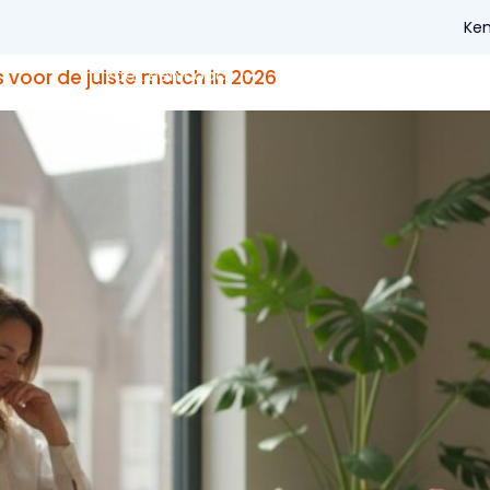
Ken
Ik zoek een coach
Voor coaches
Voo
 voor de juiste match in 2026