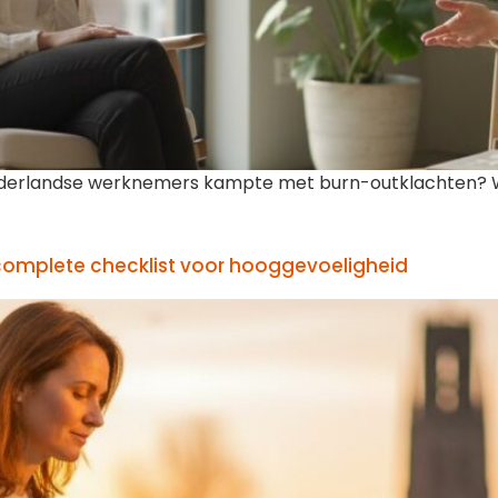
e Nederlandse werknemers kampte met burn-outklachten? W
 complete checklist voor hooggevoeligheid