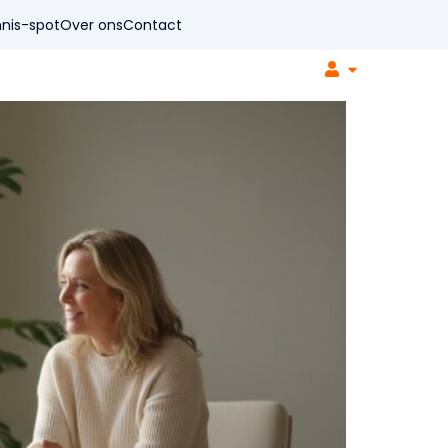
nis-spot
Over ons
Contact
r organisaties
Soorten coaching