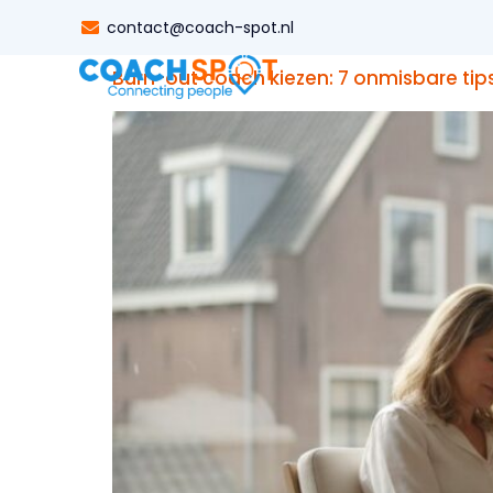
Tag:
zelfzorg
contact@coach-spot.nl
Burn-out coach kiezen: 7 onmisbare tips