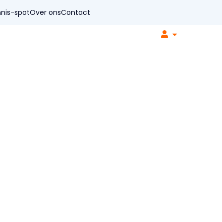
nis-spot
Over ons
Contact
r organisaties
Soorten coaching