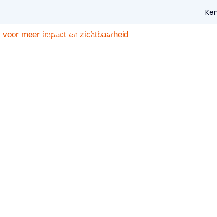
Ken
Ik zoek een coach
Voor coaches
Voo
 voor meer impact en zichtbaarheid