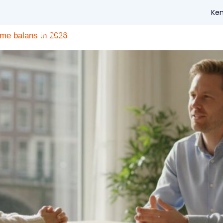
tie
Ken
Ik zoek een coach
Voor coaches
Voo
ame balans in 2026