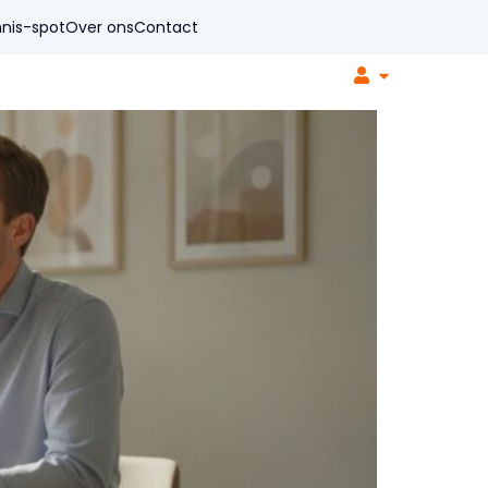
nis-spot
Over ons
Contact
r organisaties
Soorten coaching