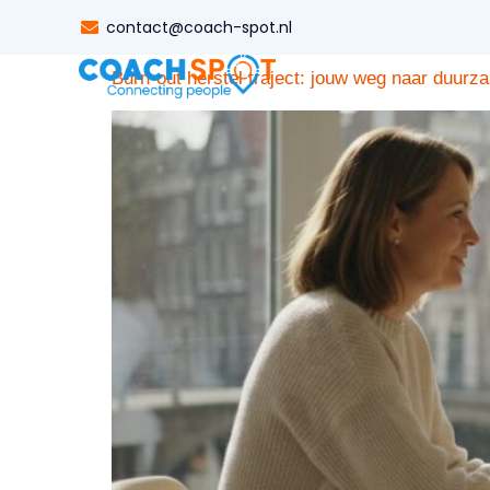
Tag:
terugvalpreven
contact@coach-spot.nl
Burn-out herstel traject: jouw weg naar duurz