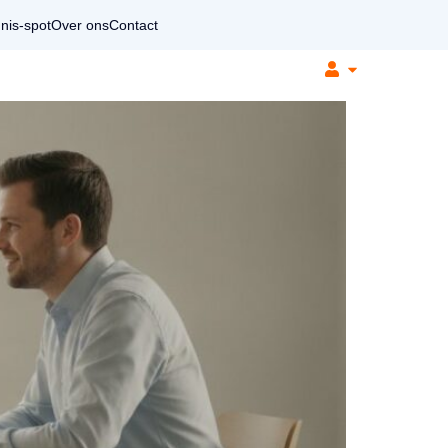
nis-spot
Over ons
Contact
Voor organisaties
Soorten coaching