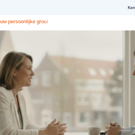
ontwikkeling
Ken
Ik zoek een coach
Voor coaches
uw persoonlijke groei