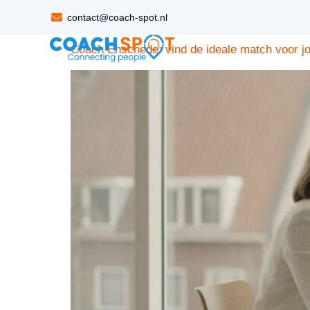
Tag:
professionele 
contact@coach-spot.nl
Coach Enschede: vind de ideale match voor jo