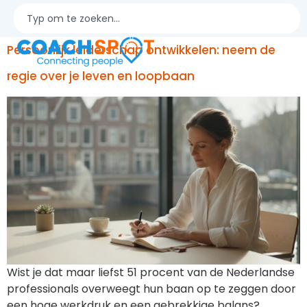
leiderschap
Persoonlijk leiderschap ontwikkelen: neem de
regie over je leven en loopbaan
Wist je dat maar liefst 51 procent van de Nederlandse
professionals overweegt hun baan op te zeggen door
een hoge werkdruk en een gebrekkige balans?…