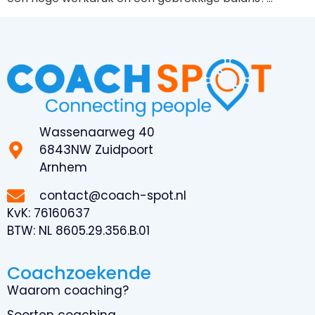
Wassenaarweg 40
6843NW Zuidpoort
Arnhem
contact@coach-spot.nl
KvK:
76160637
BTW:
NL 8605.29.356.B.01
Coachzoekende
Waarom coaching?
Soorten coaching