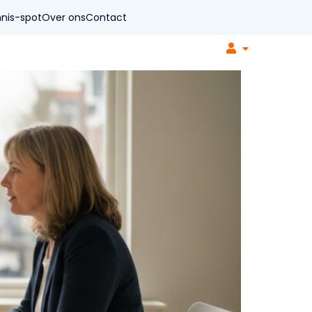
nis-spot
Over ons
Contact
r organisaties
Soorten coaching