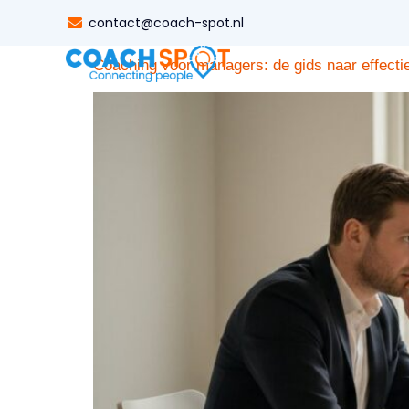
Tag:
management
contact@coach-spot.nl
Coaching voor managers: de gids naar effectie