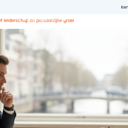
Ken
Ik zoek een coach
Voor coaches
Voo
f leiderschap en persoonlijke groei