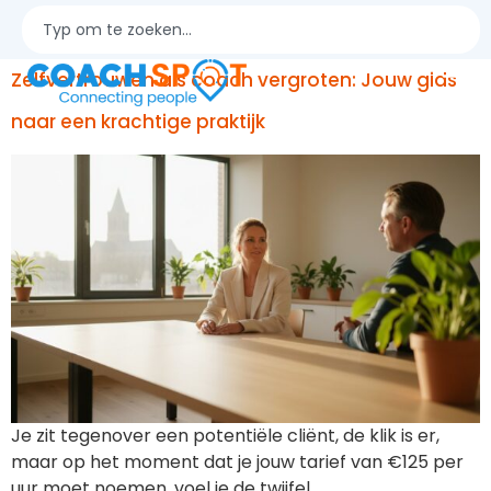
syndrome
Zelfvertrouwen als coach vergroten: Jouw gids
naar een krachtige praktijk
Je zit tegenover een potentiële cliënt, de klik is er,
maar op het moment dat je jouw tarief van €125 per
uur moet noemen, voel je de twijfel…