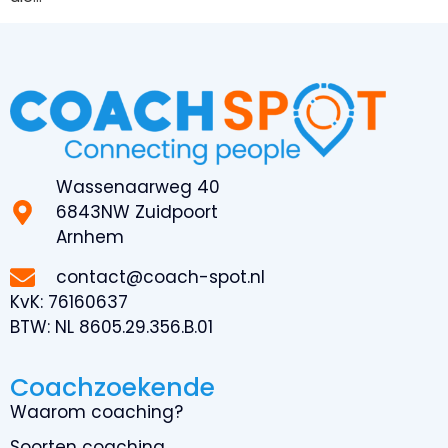
Wassenaarweg 40
6843NW Zuidpoort
Arnhem
contact@coach-spot.nl
KvK:
76160637
BTW:
NL 8605.29.356.B.01
Coachzoekende
Waarom coaching?
Soorten coaching