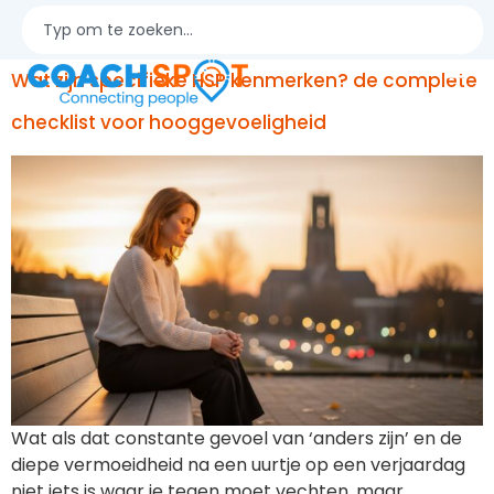
out
Wat zijn specifieke HSP kenmerken? de complete
checklist voor hooggevoeligheid
Wat als dat constante gevoel van ‘anders zijn’ en de
diepe vermoeidheid na een uurtje op een verjaardag
niet iets is waar je tegen moet vechten, maar…