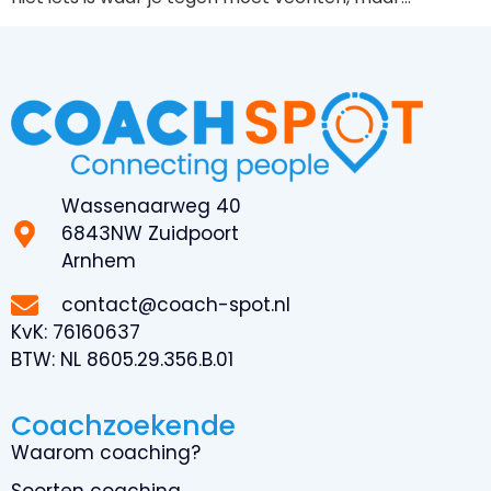
Wassenaarweg 40
6843NW Zuidpoort
Arnhem
contact@coach-spot.nl
KvK:
76160637
BTW:
NL 8605.29.356.B.01
Coachzoekende
Waarom coaching?
Soorten coaching