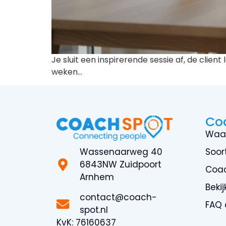
Je sluit een inspirerende sessie af, de clie
weken…
Co
Waa
Wassenaarweg 40
Soor
6843NW Zuidpoort
Coa
Arnhem
Beki
contact@coach-
FAQ
spot.nl
KvK:
76160637