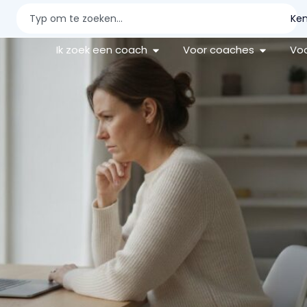
aktische gids voor coaches
Ken
Ik zoek een coach
Voor coaches
Voo