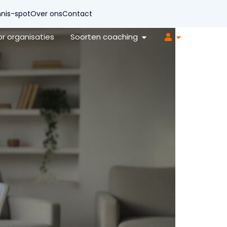
nis-spot
Over ons
Contact
r organisaties
Soorten coaching