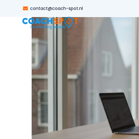
Wat als een client niet betaalt? een pr
contact@coach-spot.nl