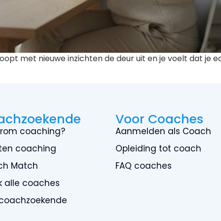
nt loopt met nieuwe inzichten de deur uit en je voelt dat 
achzoekende
Voor Coaches
rom coaching?
Aanmelden als Coach
ten coaching
Opleiding tot coach
ch Match
FAQ coaches
jk alle coaches
 coachzoekende