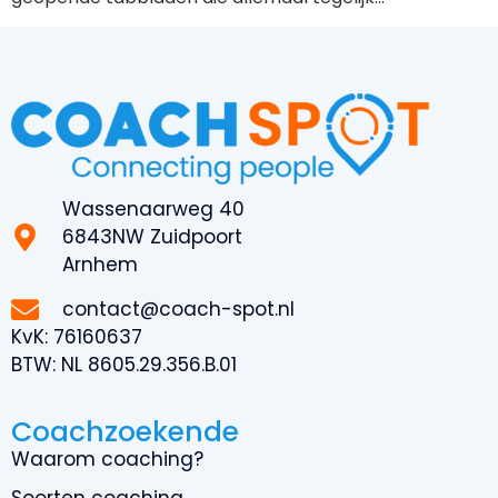
Wassenaarweg 40
6843NW Zuidpoort
Arnhem
contact@coach-spot.nl
KvK:
76160637
BTW:
NL 8605.29.356.B.01
Coachzoekende
Waarom coaching?
Soorten coaching