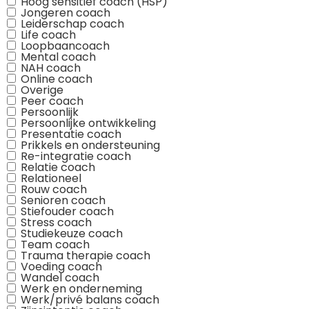
Hoog sensitief coach (HSP)
Jongeren coach
Leiderschap coach
Life coach
Loopbaancoach
Mental coach
NAH coach
Online coach
Overige
Peer coach
Persoonlijk
Persoonlijke ontwikkeling
Presentatie coach
Prikkels en ondersteuning
Re-integratie coach
Relatie coach
Relationeel
Rouw coach
Senioren coach
Stiefouder coach
Stress coach
Studiekeuze coach
Team coach
Trauma therapie coach
Voeding coach
Wandel coach
Werk en onderneming
Werk/privé balans coach