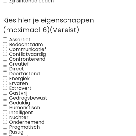
Zijnsintentie coach
Kies hier je eigenschappen
(maximaal 6)
(Vereist)
Assertief
Bedachtzaam
Communicatief
Conflictvaardig
Confronterend
Creatief
Direct
Doortastend
Energiek
Ervaren
Extravert
Gastvrij
Gedragsbewust
Geduldig
Humoristisch
Intelligent
Nuchter
Ondernemend
Pragmatisch
Rustig