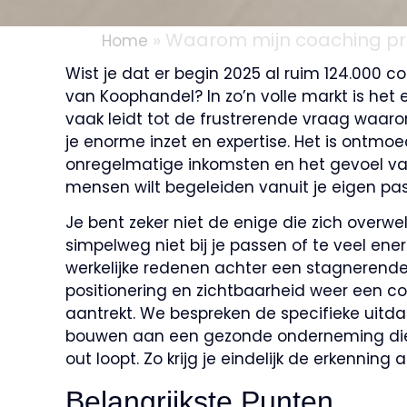
»
Waarom mijn coaching prak
Home
Wist je dat er begin 2025 al ruim 124.000 
van Koophandel? In zo’n volle markt is het 
vaak leidt tot de frustrerende vraag waaro
je enorme inzet en expertise. Het is ontmo
onregelmatige inkomsten en het gevoel van 
mensen wilt begeleiden vanuit je eigen pas
Je bent zeker niet de enige die zich overw
simpelweg niet bij je passen of te veel energ
werkelijke redenen achter een stagnerende p
positionering en zichtbaarheid weer een c
aantrekt. We bespreken de specifieke uitda
bouwen aan een gezonde onderneming die g
out loopt. Zo krijg je eindelijk de erkenning 
Belangrijkste Punten