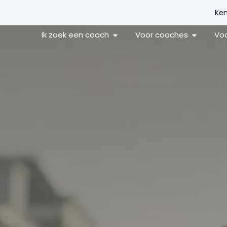
Ken
Ik zoek een coach
Voor coaches
Voo