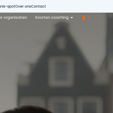
nis-spot
Over ons
Contact
r organisaties
Soorten coaching