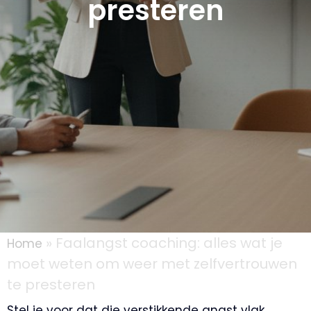
presteren
»
Faalangst coaching: alles wat je
Home
moet weten om weer met zelfvertrouwen
te presteren
Stel je voor dat die verstikkende angst vlak