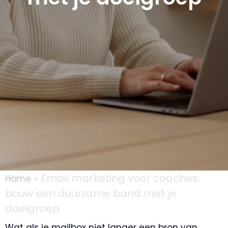
»
Email marketing voor coaches:
Home
bouw een duurzame band met je
doelgroep
Wat als je mailbox niet langer een bron van