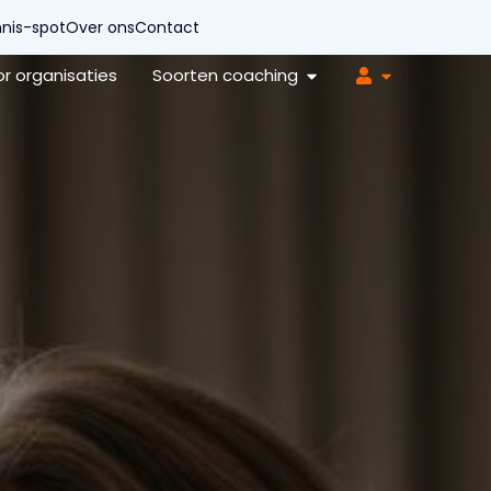
nis-spot
Over ons
Contact
r organisaties
Soorten coaching