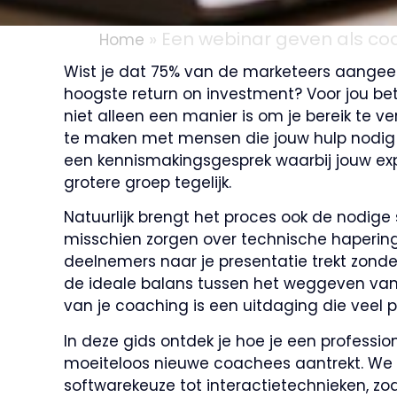
»
Een webinar geven als co
Home
Wist je dat 75% van de marketeers aangeef
hoogste return on investment? Voor jou be
niet alleen een manier is om je bereik te 
te maken met mensen die jouw hulp nodig 
een kennismakingsgesprek waarbij jouw exp
grotere groep tegelijk.
Natuurlijk brengt het proces ook de nodig
misschien zorgen over technische haperinge
deelnemers naar je presentatie trekt zonde
de ideale balans tussen het weggeven van
van je coaching is een uitdaging die veel 
In deze gids ontdek je hoe je een professi
moeiteloos nieuwe coachees aantrekt. We 
softwarekeuze tot interactietechnieken, zoda