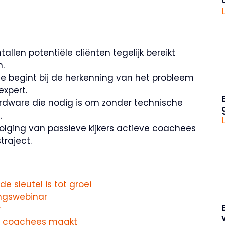
llen potentiële cliënten tegelijk bereikt
.
e begint bij de herkenning van het probleem
xpert.
ardware die nodig is om zonder technische
.
volging van passieve kijkers actieve coachees
traject.
 sleutel is tot groei
ingswebinar
r
e coachees maakt