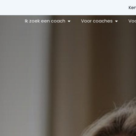
Ken
Ik zoek een coach
Voor coaches
Voo