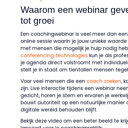
Waarom een webinar geven
tot groei
Een coachingwebinar is veel meer dan een s
online sessie waarin je jouw unieke waard
met mensen die mogelijk je hulp nodig he
conferencing technologies
kun je als profe
je agenda direct volstroomt met individue
stelt je in staat om tientallen mensen tegeli
Voor veel mensen die een
coach zoeken
, 
zijn. Live interactie tijdens een webinar n
gezicht, horen je stem en ervaren je werkwijz
bouwt autoriteit op een natuurlijke manier 
digitale wereld behouden blijft.
Bekijk deze video om een beter beeld te kr
lanceert voor je coachingpraktijk: