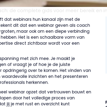
ach: de complete gids voor meer bereik en 
t dat webinars hun kanaal zijn met de
tekent dit dat een webinar geven als coach
vergroten, maar ook om een diepe verbinding
hebben. Het is een schaalbare vorm van
ertise direct zichtbaar wordt voor een
e spanning met zich mee. Je maakt je
n of vraagt je af hoe je de juiste
r opdringerig over te komen. Het vinden van
 waardevolle inzichten en het presenteren
professionals herkennen.
oneel webinar opzet dat vertrouwen bouwt en
lopen door het volledige proces van
t jij je met rust en overzicht kunt