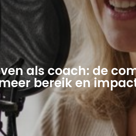
ven als coach: de com
meer bereik en impac