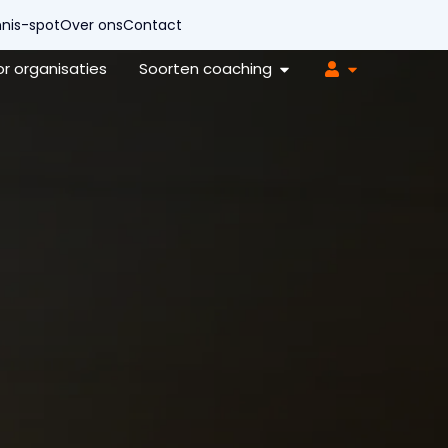
nis-spot
Over ons
Contact
r organisaties
Soorten coaching