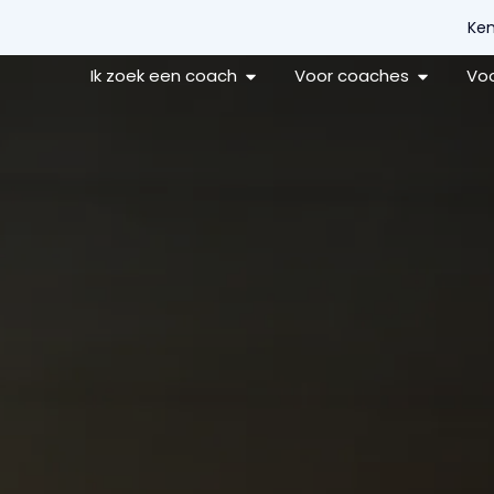
Ken
Ik zoek een coach
Voor coaches
Voo